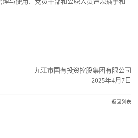
管理与使用、党员干部和公职人员违规插手和
九江市国有投资控股集团有限公司
2025
年
4
月
7
日
返回列表