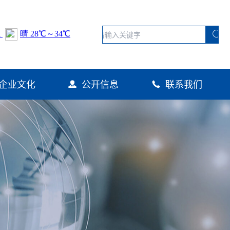
企业文化
公开信息
联系我们