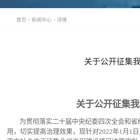
首页
>
新闻中心
>
详情
关于公开征集
关于公开征集我
为贯彻落实二十届中央纪委四次全会和省
用，切实提高治理效果，现针对2022年1月1日