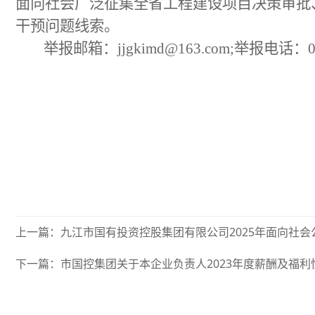
面向社会广泛征集全省工程建设项目决策审批
干预问题线索。
举报邮箱：
jjgkimd@163.com
;举报电话：07
上一篇：九江市国有投资控股集团有限公司2025年面向社
下一篇：市国控集团关于本企业负责人2023年度薪酬及福