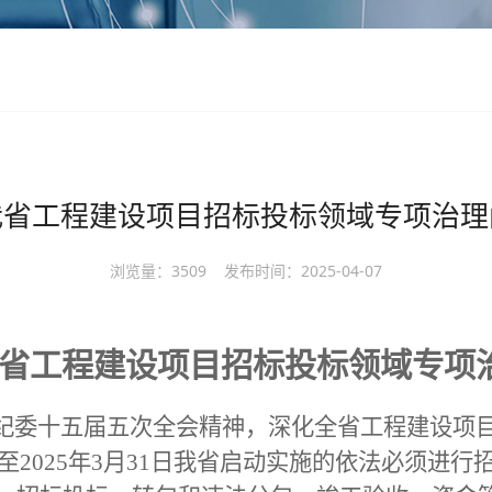
我省工程建设项目招标投标领域专项治理
浏览量：
3509
发布时间：
2025-04-07
省工程建设项目招标投标领域专项
纪委十五届五次全会精神，深化全省工程建设项
至2025年3月31日我省启动实施的依法必须进行