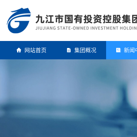
网站首页
集团概况
新闻