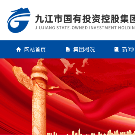
网站首页
集团概况
新闻