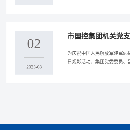
市国控集团机关党支
02
为庆祝中国人民解放军建军96
日观影活动。集团党委委员、
2023-08