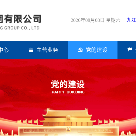
2026年08月08日 星期六
中心
主营业务
党的建设