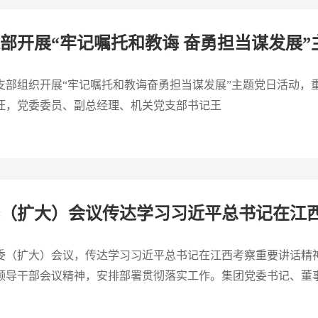
部开展“牢记嘱托和教诲 奋勇担当谋发展”
党支部组织开展“牢记嘱托和教诲奋勇担当谋发展”主题党日活动
旺，党委委员、副总经理、机关党支部书记王
（扩大）会议传达学习习近平总书记在江
开党委（扩大）会议，传达学习习近平总书记在江西考察重要讲话
领导干部会议精神，安排部署贯彻落实工作。集团党委书记、董