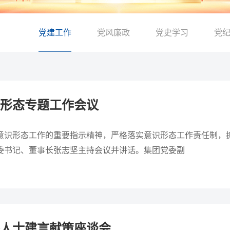
党建工作
党风廉政
党史学习
党
形态专题工作会议
意识形态工作的重要指示精神，严格落实意识形态工作责任制，抓
委书记、董事长张志坚主持会议并讲话。集团党委副
人士建言献策座谈会