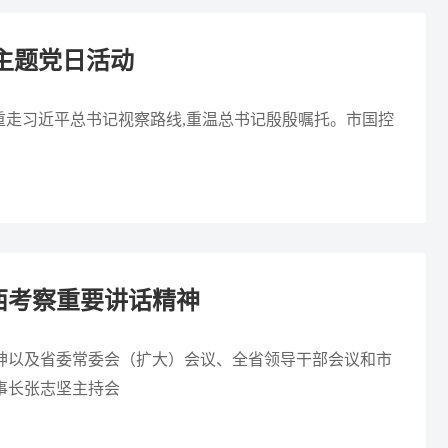
主题党日活动
，重走习近平总书记视察路线,重温总书记殷殷嘱托。市国控
西考察重要讲话精神
精神以及省委常委会（扩大）会议、全省领导干部会议和市
事长张志坚主持会