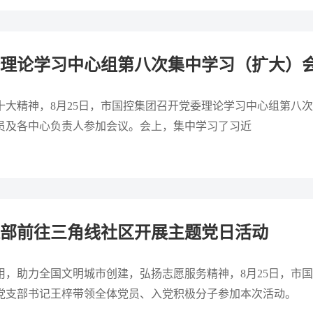
理论学习中心组第八次集中学习（扩大）
十大精神，8月25日，市国控集团召开党委理论学习中心组第八
员及各中心负责人参加会议。会上，集中学习了习近
部前往三角线社区开展主题党日活动
用，助力全国文明城市创建，弘扬志愿服务精神，8月25日，市
党支部书记王梓带领全体党员、入党积极分子参加本次活动。