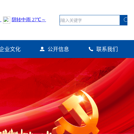
企业文化
公开信息
联系我们