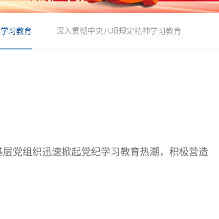
纪学习教育
深入贯彻中央八项规定精神学习教育
基层党组织迅速掀起党纪学习教育热潮，积极营造