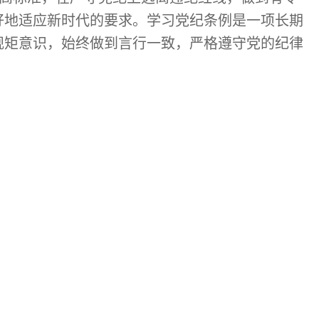
好地适应新时代的要求。学习党纪条例是一项长期
规矩意识，始终做到言行一致，严格遵守党的纪律