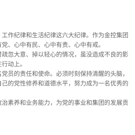
。
、工作纪律和生活纪律这六大纪律。作为金控集团
有党、心中有民、心中有责、心中有戒。
时疏忽大意、掉以轻心的情况，虽没造成不良的影
在行动上。
名党员的责任和使命。必须时刻保持清醒的头脑，
自己的党性修养和道德水平，努力成为一名优秀的
政治素养和业务能力，为党的事业和集团的发展贡