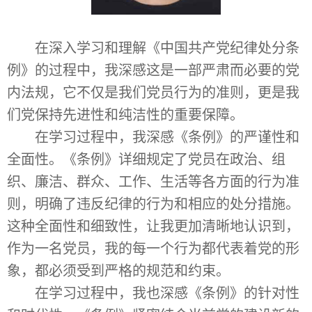
在深入学习和理解《中国共产党纪律处分条
例》的过程中，我深感这是一部严肃而必要的党
内法规，它不仅是我们党员行为的准则，更是我
们党保持先进性和纯洁性的重要保障。
在学习过程中，我深感《条例》的严谨性和
全面性。《条例》详细规定了党员在政治、组
织、廉洁、群众、工作、生活等各方面的行为准
则，明确了违反纪律的行为和相应的处分措施。
这种全面性和细致性，让我更加清晰地认识到，
作为一名党员，我的每一个行为都代表着党的形
象，都必须受到严格的规范和约束。
在学习过程中，我也深感《条例》的针对性