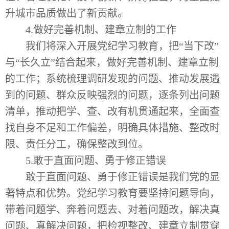
升城市品质做出了新贡献。
4.做好完善机制、建章立制的工作
我们将深入开展党纪学习教育，把“当下改”
与“长久立”结合起来，做好完善机制、建章立制
的工作；系统梳理调研发现的问题、推动发展遇
到的问题、群众反映强烈的问题，逐条列出问题
清单，推动把学、查、改有机贯通起来，全面查
找自身不足和工作偏差，明确具体措施、整改时
限、责任分工，确保整改到位。
5.敢于直面问题、勇于修正错误
敢于直面问题、勇于修正错误是我们党的显
著特点和优势。党纪学习教育要坚持问题导向，
带着问题学、奔着问题去、对着问题改，解决真
问题、真解决问题，把检视整改、建章立制贯穿