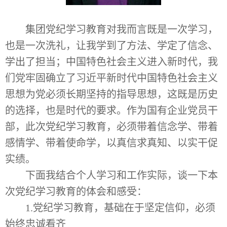
集团党纪学习教育对我而言既是一次学习，
也是一次洗礼，让我学到了方法、学定了信念、
学出了担当；中国特色社会主义进入新时代，我
们党牢固确立了习近平新时代中国特色社会主义
思想为党必须长期坚持的指导思想，这既是历史
的选择，也是时代的要求。作为国有企业党员干
部，此次党纪学习教育，必须带着信念学、带着
感情学、带着使命学，以真信求真知、以实干促
实绩。
下面我结合个人学习和工作实际，谈一下本
次党纪学习教育的体会和感受：
1.党纪学习教育，基础在于坚定信仰，必须
始终忠诚看齐