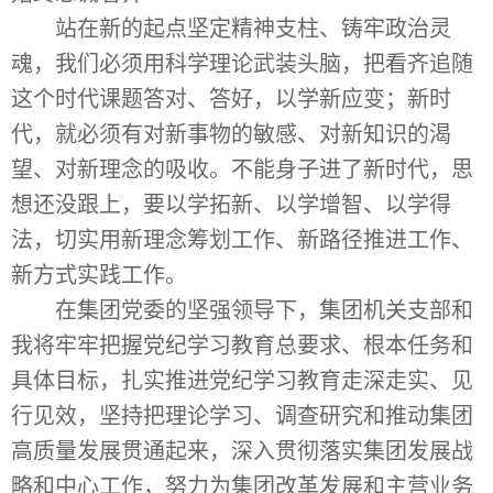
站在新的起点坚定精神支柱、铸牢政治灵
魂，我们必须用科学理论武装头脑，把看齐追随
这个时代课题答对、答好，以学新应变；新时
代，就必须有对新事物的敏感、对新知识的渴
望、对新理念的吸收。不能身子进了新时代，思
想还没跟上，要以学拓新、以学增智、以学得
法，切实用新理念筹划工作、新路径推进工作、
新方式实践工作。
在集团党委的坚强领导下，集团机关支部和
我将牢牢把握党纪学习教育总要求、根本任务和
具体目标，扎实推进党纪学习教育走深走实、见
行见效，坚持把理论学习、调查研究和推动集团
高质量发展贯通起来，深入贯彻落实集团发展战
略和中心工作，努力为集团改革发展和主营业务