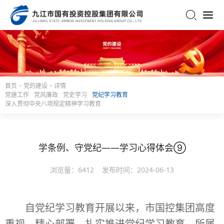
网站首页
集团概况
集团简介
大事记
首页
>
党的建设
>
详情
党建工作
党风廉政
党史学习
党纪学习教育
组织架构
成员单位
深入贯彻中央八项规定精神学习教育
新闻中心
集团新闻
行业资讯
学条例、守党纪——学习心得体会⑨
媒体聚焦
浏览量：
6412
发布时间：
2024-06-13
主营业务
党的建设
自党纪学习教育开展以来，市国控集团高度
党建工作
党风廉政