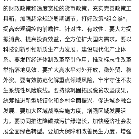
的财政政策和适度宽松的货币政策，充实完善政策工
具箱，加强超常规逆周期调节，打好政策“组合拳”，
提高宏观调控的前瞻性、针对性、有效性。要大力提
振消费、提高投资效益，全方位扩大国内需求。要以
科技创新引领新质生产力发展，建设现代化产业体
系。要发挥经济体制改革牵引作用，推动标志性改革
举措落地见效。要扩大高水平对外开放，稳外贸、稳
外资。要有效防范化解重点领域风险，牢牢守住不发
生系统性风险底线。要持续巩固拓展脱贫攻坚成果，
统筹推进新型城镇化和乡村全面振兴，促进城乡融合
发展。要加大区域战略实施力度，增强区域发展活
力。要协同推进降碳减污扩绿增长，加快经济社会发
展全面绿色转型。要加大保障和改善民生力度，增强