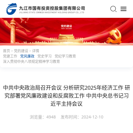
网站首页
集团概况
集团简介
大事记
首页
>
党的建设
>
详情
党建工作
党风廉政
党史学习
党纪学习教育
组织架构
成员单位
深入贯彻中央八项规定精神学习教育
新闻中心
集团新闻
行业资讯
中共中央政治局召开会议 分析研究2025年经济工作 研
媒体聚焦
究部署党风廉政建设和反腐败工作 中共中央总书记习
近平主持会议
主营业务
浏览量：
4948
发布时间：
2024-12-10
党的建设
党建工作
党风廉政