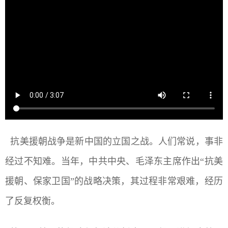
党史学习
党纪学习教育
深入贯彻中央八项规定精神学习教
育
企业文化
经营理念
人才理念
文化活动
公开信息
信息发布
抗美援朝战争是新中国的立国之战。人们常说，事非
联系我们
经过不知难。当年，中共中央、毛泽东主席作出“抗美
援朝、保家卫国”的战略决策，其过程非常艰难，经历
了反复权衡。