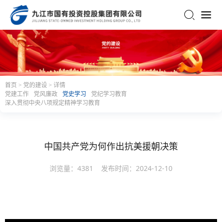
网站首页
集团概况
集团简介
大事记
首页
>
党的建设
>
详情
党建工作
党风廉政
党史学习
党纪学习教育
组织架构
成员单位
深入贯彻中央八项规定精神学习教育
新闻中心
集团新闻
行业资讯
中国共产党为何作出抗美援朝决策
媒体聚焦
浏览量：
4381
发布时间：
2024-12-10
主营业务
党的建设
党建工作
党风廉政