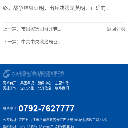
终，战争结果证明，出兵决策是英明、正确的。
上一篇：市国控集团召开党委理论学习中心组（扩大）会议，深入学习贯彻党的二十届三中全会精神
返回列表
下一篇：中共中央政治局召开会议 分析研究2025年经济工作 研究部署党风廉政建设和反腐败工作 中共中央总书记习近平主持会议
网站首页
集团概况
新闻中心
主营业务
党建工作
企业文化
公开信息
联系我们
0792-7627777
联系电话
公司地址
江西省九江市八里湖新区长虹西大道388号金鹏城三期A1栋
邮箱地址
jjsgk123456#163.com(注:请把#换成@)